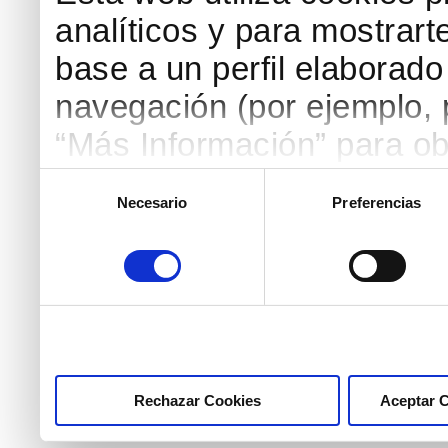
analíticos y para mostrart
base a un perfil elaborado 
navegación (por ejemplo, p
“Más Información” para ob
detallada. Puedes aceptar
Selección
Necesario
Preferencias
de
botón “Aceptar Cookies”, 
consentimiento
necesarias haciendo clic
marcar las casillas de la
pulsar el botón "Aceptar 
Rechazar Cookies
Aceptar 