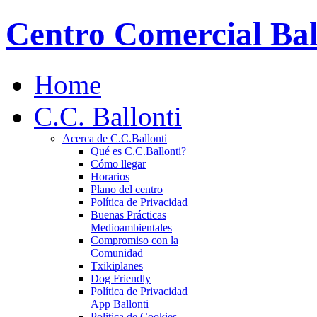
Centro Comercial Bal
Home
C.C. Ballonti
Acerca de C.C.Ballonti
Qué es C.C.Ballonti?
Cómo llegar
Horarios
Plano del centro
Política de Privacidad
Buenas Prácticas
Medioambientales
Compromiso con la
Comunidad
Txikiplanes
Dog Friendly
Política de Privacidad
App Ballonti
Politica de Cookies