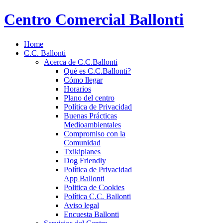
Centro Comercial Ballonti
Home
C.C. Ballonti
Acerca de C.C.Ballonti
Qué es C.C.Ballonti?
Cómo llegar
Horarios
Plano del centro
Política de Privacidad
Buenas Prácticas
Medioambientales
Compromiso con la
Comunidad
Txikiplanes
Dog Friendly
Política de Privacidad
App Ballonti
Politica de Cookies
Política C.C. Ballonti
Aviso legal
Encuesta Ballonti