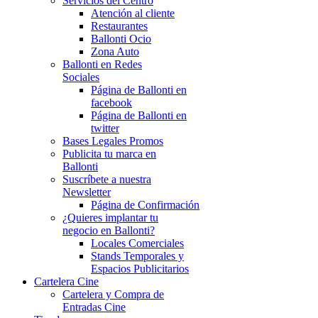
Servicios del Centro
Atención al cliente
Restaurantes
Ballonti Ocio
Zona Auto
Ballonti en Redes
Sociales
Página de Ballonti en
facebook
Página de Ballonti en
twitter
Bases Legales Promos
Publicita tu marca en
Ballonti
Suscríbete a nuestra
Newsletter
Página de Confirmación
¿Quieres implantar tu
negocio en Ballonti?
Locales Comerciales
Stands Temporales y
Espacios Publicitarios
Cartelera Cine
Cartelera y Compra de
Entradas Cine