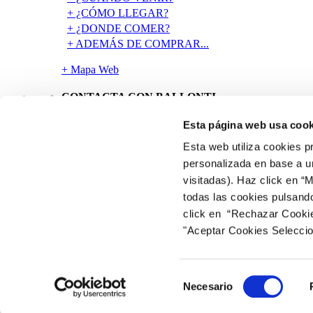
+ ¿CÓMO LLEGAR?
+ ¿DONDE COMER?
+ ADEMÁS DE COMPRAR...
+ Mapa Web
CONTACTA CON BALLONTI
Esta página web usa cook
Esta web utiliza cookies p
Avenida Ballonti, 1 48920 Portugalete (Bizkaia)
personalizada en base a un
visitadas). Haz click en “
+ Tlf: (+34) 944 915 246
todas las cookies pulsand
+ Fax: (+34) 944 926 822
+ mail:
spain.ballonti@cbre.com
click en “Rechazar Cookies
"Aceptar Cookies Selecci
© Centro Comercial Ballonti 2025 |
Avisos Legales
|
Política de Priv
Selección
Necesario
de
consentimiento