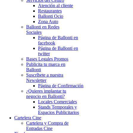
Servicios del Centro
Atención al cliente
Restaurantes
Ballonti Ocio
Zona Auto
Ballonti en Redes
Sociales
Página de Ballonti en
facebook
Página de Ballonti en
twitter
Bases Legales Promos
Publicita tu marca en
Ballonti
Suscríbete a nuestra
Newsletter
Página de Confirmación
¿Quieres implantar tu
negocio en Ballonti?
Locales Comerciales
Stands Temporales y
Espacios Publicitarios
Cartelera Cine
Cartelera y Compra de
Entradas Cine