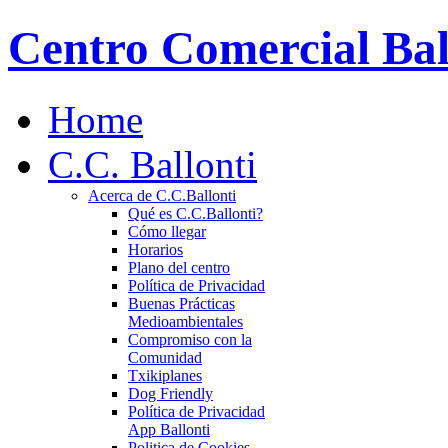
Centro Comercial Bal
Home
C.C. Ballonti
Acerca de C.C.Ballonti
Qué es C.C.Ballonti?
Cómo llegar
Horarios
Plano del centro
Política de Privacidad
Buenas Prácticas
Medioambientales
Compromiso con la
Comunidad
Txikiplanes
Dog Friendly
Política de Privacidad
App Ballonti
Politica de Cookies