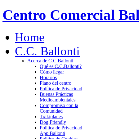
Centro Comercial Bal
Home
C.C. Ballonti
Acerca de C.C.Ballonti
Qué es C.C.Ballonti?
Cómo llegar
Horarios
Plano del centro
Política de Privacidad
Buenas Prácticas
Medioambientales
Compromiso con la
Comunidad
Txikiplanes
Dog Friendly
Política de Privacidad
App Ballonti
Politica de Cookies