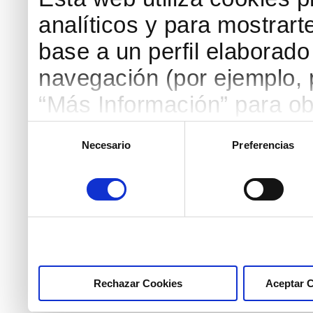
analíticos y para mostrart
base a un perfil elaborado 
navegación (por ejemplo, p
“Más Información” para ob
detallada. Puedes aceptar
Selección
Necesario
Preferencias
de
botón “Aceptar Cookies”, 
consentimiento
necesarias haciendo clic
marcar las casillas de la
pulsar el botón "Aceptar 
Rechazar Cookies
Aceptar 