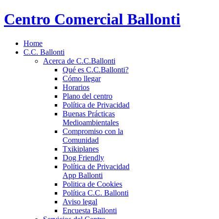
Centro Comercial Ballonti
Home
C.C. Ballonti
Acerca de C.C.Ballonti
Qué es C.C.Ballonti?
Cómo llegar
Horarios
Plano del centro
Política de Privacidad
Buenas Prácticas
Medioambientales
Compromiso con la
Comunidad
Txikiplanes
Dog Friendly
Política de Privacidad
App Ballonti
Politica de Cookies
Política C.C. Ballonti
Aviso legal
Encuesta Ballonti