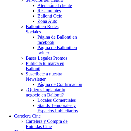
Servicios del Centro
Atención al cliente
Restaurantes
Ballonti Ocio
Zona Auto
Ballonti en Redes
Sociales
Página de Ballonti en
facebook
Página de Ballonti en
twitter
Bases Legales Promos
Publicita tu marca en
Ballonti
Suscríbete a nuestra
Newsletter
Página de Confirmación
¿Quieres implantar tu
negocio en Ballonti?
Locales Comerciales
Stands Temporales y
Espacios Publicitarios
Cartelera Cine
Cartelera y Compra de
Entradas Cine