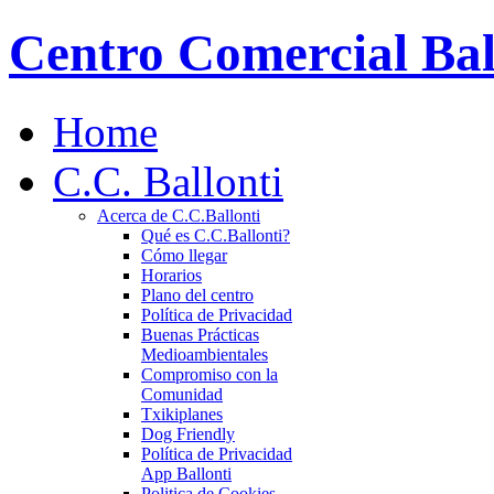
Centro Comercial Bal
Home
C.C. Ballonti
Acerca de C.C.Ballonti
Qué es C.C.Ballonti?
Cómo llegar
Horarios
Plano del centro
Política de Privacidad
Buenas Prácticas
Medioambientales
Compromiso con la
Comunidad
Txikiplanes
Dog Friendly
Política de Privacidad
App Ballonti
Politica de Cookies