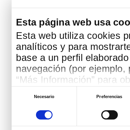
Esta página web usa coo
Esta web utiliza cookies p
analíticos y para mostrart
base a un perfil elaborado 
navegación (por ejemplo, p
“Más Información” para ob
detallada. Puedes aceptar
Selección
Necesario
Preferencias
de
botón “Aceptar Cookies”, 
consentimiento
necesarias haciendo clic
marcar las casillas de la