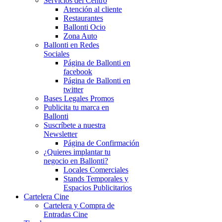
Servicios del Centro
Atención al cliente
Restaurantes
Ballonti Ocio
Zona Auto
Ballonti en Redes
Sociales
Página de Ballonti en
facebook
Página de Ballonti en
twitter
Bases Legales Promos
Publicita tu marca en
Ballonti
Suscríbete a nuestra
Newsletter
Página de Confirmación
¿Quieres implantar tu
negocio en Ballonti?
Locales Comerciales
Stands Temporales y
Espacios Publicitarios
Cartelera Cine
Cartelera y Compra de
Entradas Cine