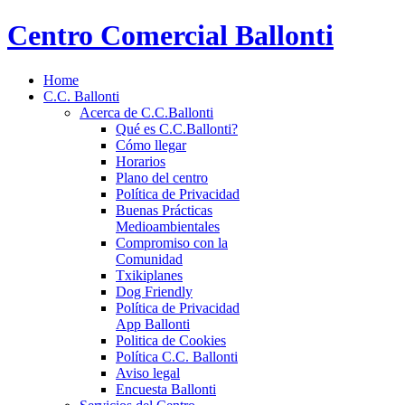
Centro Comercial Ballonti
Home
C.C. Ballonti
Acerca de C.C.Ballonti
Qué es C.C.Ballonti?
Cómo llegar
Horarios
Plano del centro
Política de Privacidad
Buenas Prácticas
Medioambientales
Compromiso con la
Comunidad
Txikiplanes
Dog Friendly
Política de Privacidad
App Ballonti
Politica de Cookies
Política C.C. Ballonti
Aviso legal
Encuesta Ballonti