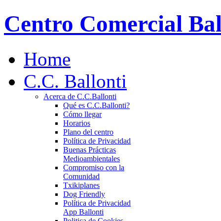
Centro Comercial Bal
Home
C.C. Ballonti
Acerca de C.C.Ballonti
Qué es C.C.Ballonti?
Cómo llegar
Horarios
Plano del centro
Política de Privacidad
Buenas Prácticas
Medioambientales
Compromiso con la
Comunidad
Txikiplanes
Dog Friendly
Política de Privacidad
App Ballonti
Politica de Cookies