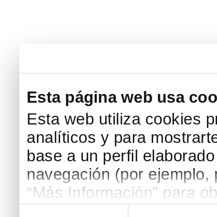
Esta página web usa coo
Esta web utiliza cookies p
analíticos y para mostrart
base a un perfil elaborado 
navegación (por ejemplo, p
“Más Información” para ob
detallada. Puedes aceptar
Selección