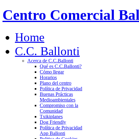
Centro Comercial Bal
Home
C.C. Ballonti
Acerca de C.C.Ballonti
Qué es C.C.Ballonti?
Cómo llegar
Horarios
Plano del centro
Política de Privacidad
Buenas Prácticas
Medioambientales
Compromiso con la
Comunidad
Txikiplanes
Dog Friendly
Política de Privacidad
App Ballonti
Politica de Cookies