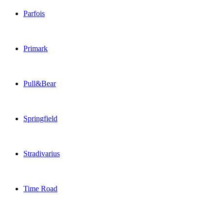
Parfois
Primark
Pull&Bear
Springfield
Stradivarius
Time Road