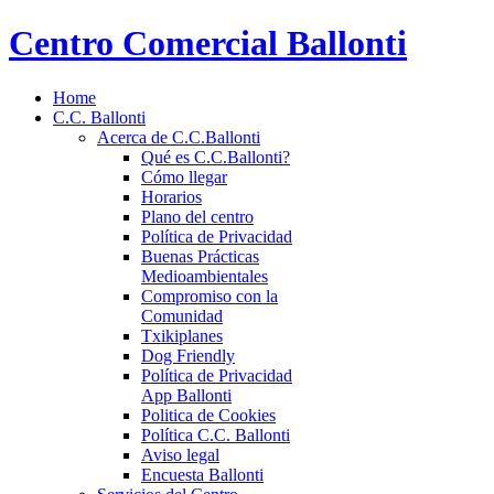
Centro Comercial Ballonti
Home
C.C. Ballonti
Acerca de C.C.Ballonti
Qué es C.C.Ballonti?
Cómo llegar
Horarios
Plano del centro
Política de Privacidad
Buenas Prácticas
Medioambientales
Compromiso con la
Comunidad
Txikiplanes
Dog Friendly
Política de Privacidad
App Ballonti
Politica de Cookies
Política C.C. Ballonti
Aviso legal
Encuesta Ballonti