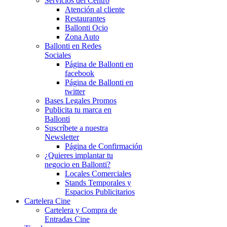
Servicios del Centro
Atención al cliente
Restaurantes
Ballonti Ocio
Zona Auto
Ballonti en Redes
Sociales
Página de Ballonti en
facebook
Página de Ballonti en
twitter
Bases Legales Promos
Publicita tu marca en
Ballonti
Suscríbete a nuestra
Newsletter
Página de Confirmación
¿Quieres implantar tu
negocio en Ballonti?
Locales Comerciales
Stands Temporales y
Espacios Publicitarios
Cartelera Cine
Cartelera y Compra de
Entradas Cine