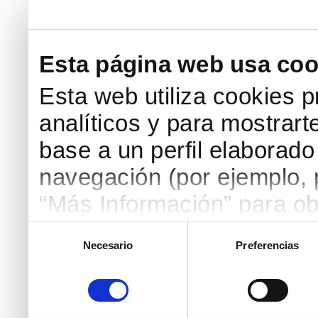
Esta página web usa coo
Esta web utiliza cookies p
analíticos y para mostrart
base a un perfil elaborado 
navegación (por ejemplo, p
“Más Información” para ob
detallada. Puedes aceptar
Selección
Necesario
Preferencias
de
botón “Aceptar Cookies”, 
consentimiento
necesarias haciendo clic
marcar las casillas de la