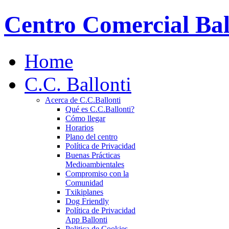
Centro Comercial Bal
Home
C.C. Ballonti
Acerca de C.C.Ballonti
Qué es C.C.Ballonti?
Cómo llegar
Horarios
Plano del centro
Política de Privacidad
Buenas Prácticas
Medioambientales
Compromiso con la
Comunidad
Txikiplanes
Dog Friendly
Política de Privacidad
App Ballonti
Politica de Cookies