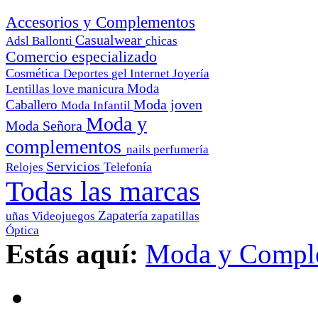
Accesorios y Complementos
Casualwear
Adsl
Ballonti
chicas
Comercio especializado
Cosmética
Deportes
gel
Internet
Joyería
Moda
Lentillas
love
manicura
Moda joven
Caballero
Moda Infantil
Moda y
Moda Señora
complementos
nails
perfumería
Servicios
Telefonía
Relojes
Todas las marcas
Zapatería
uñas
Videojuegos
zapatillas
Óptica
Estás aquí:
Moda y Compl