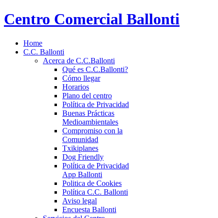
Centro Comercial Ballonti
Home
C.C. Ballonti
Acerca de C.C.Ballonti
Qué es C.C.Ballonti?
Cómo llegar
Horarios
Plano del centro
Política de Privacidad
Buenas Prácticas
Medioambientales
Compromiso con la
Comunidad
Txikiplanes
Dog Friendly
Política de Privacidad
App Ballonti
Politica de Cookies
Política C.C. Ballonti
Aviso legal
Encuesta Ballonti