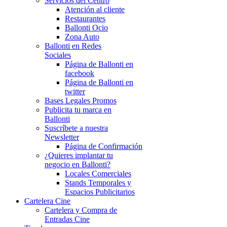
Servicios del Centro
Atención al cliente
Restaurantes
Ballonti Ocio
Zona Auto
Ballonti en Redes
Sociales
Página de Ballonti en
facebook
Página de Ballonti en
twitter
Bases Legales Promos
Publicita tu marca en
Ballonti
Suscríbete a nuestra
Newsletter
Página de Confirmación
¿Quieres implantar tu
negocio en Ballonti?
Locales Comerciales
Stands Temporales y
Espacios Publicitarios
Cartelera Cine
Cartelera y Compra de
Entradas Cine