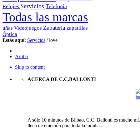
Servicios
Telefonía
Relojes
Todas las marcas
Zapatería
uñas
Videojuegos
zapatillas
Óptica
Estás aquí:
Servicios
/
love
Arriba
Skip to content
ACERCA DE C.C.BALLONTI
A sólo 10 minutos de Bilbao, C.C. Ballonti es mucho más 
llena de emoción para toda la familia...