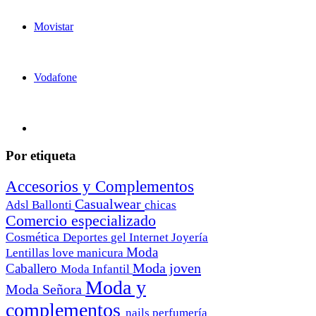
Movistar
Vodafone
Por etiqueta
Accesorios y Complementos
Casualwear
Adsl
Ballonti
chicas
Comercio especializado
Cosmética
Deportes
gel
Internet
Joyería
Moda
Lentillas
love
manicura
Moda joven
Caballero
Moda Infantil
Moda y
Moda Señora
complementos
nails
perfumería