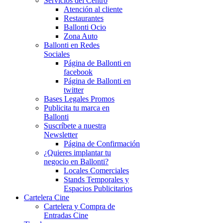
Servicios del Centro
Atención al cliente
Restaurantes
Ballonti Ocio
Zona Auto
Ballonti en Redes
Sociales
Página de Ballonti en
facebook
Página de Ballonti en
twitter
Bases Legales Promos
Publicita tu marca en
Ballonti
Suscríbete a nuestra
Newsletter
Página de Confirmación
¿Quieres implantar tu
negocio en Ballonti?
Locales Comerciales
Stands Temporales y
Espacios Publicitarios
Cartelera Cine
Cartelera y Compra de
Entradas Cine