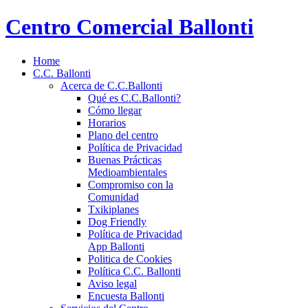
Centro Comercial Ballonti
Home
C.C. Ballonti
Acerca de C.C.Ballonti
Qué es C.C.Ballonti?
Cómo llegar
Horarios
Plano del centro
Política de Privacidad
Buenas Prácticas
Medioambientales
Compromiso con la
Comunidad
Txikiplanes
Dog Friendly
Política de Privacidad
App Ballonti
Politica de Cookies
Política C.C. Ballonti
Aviso legal
Encuesta Ballonti