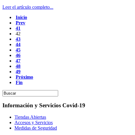
Leer el artículo completo...
Inicio
Prev
41
42
43
44
45
46
47
48
49
Próximo
Fin
Información y Servicios Covid-19
Tiendas Abiertas
Accesos y Servicios
Medidas de Seguridad