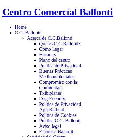
Centro Comercial Ballonti
Home
C.C. Ballonti
Acerca de C.C.Ballonti
Qué es C.C.Ballonti?
Cómo llegar
Horarios
Plano del centro
Política de Privacidad
Buenas Prácticas
Medioambientales
Compromiso con la
Comunidad
Txikiplanes
Dog Friendly
Política de Privacidad
App Ballonti
Politica de Cookies
Política C.C. Ballonti
Aviso legal
Encuesta Ballonti