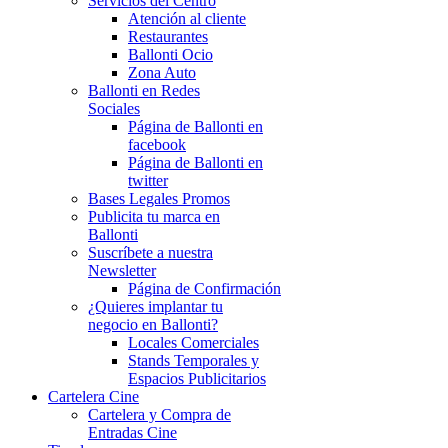
Servicios del Centro
Atención al cliente
Restaurantes
Ballonti Ocio
Zona Auto
Ballonti en Redes
Sociales
Página de Ballonti en
facebook
Página de Ballonti en
twitter
Bases Legales Promos
Publicita tu marca en
Ballonti
Suscríbete a nuestra
Newsletter
Página de Confirmación
¿Quieres implantar tu
negocio en Ballonti?
Locales Comerciales
Stands Temporales y
Espacios Publicitarios
Cartelera Cine
Cartelera y Compra de
Entradas Cine