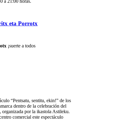
0 a 21:00 horas.
ritx eta Porrotx
rotx
¡suerte a todos
ulo “Pentsatu, sentitu, ekin!” de los
nmarca dentro de la celebración del
 organizada por la ikastola Astileku.
centro comercial este espectáculo