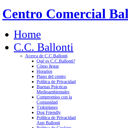
Centro Comercial Bal
Home
C.C. Ballonti
Acerca de C.C.Ballonti
Qué es C.C.Ballonti?
Cómo llegar
Horarios
Plano del centro
Política de Privacidad
Buenas Prácticas
Medioambientales
Compromiso con la
Comunidad
Txikiplanes
Dog Friendly
Política de Privacidad
App Ballonti
Politica de Cookies