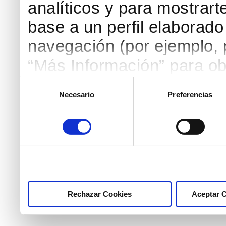
analíticos y para mostrart
base a un perfil elaborado 
navegación (por ejemplo, p
“Más Información” para ob
detallada. Puedes aceptar
Selección
Necesario
Preferencias
de
botón “Aceptar Cookies”, 
consentimiento
necesarias haciendo clic
marcar las casillas de la
pulsar el botón "Aceptar 
Rechazar Cookies
Aceptar 