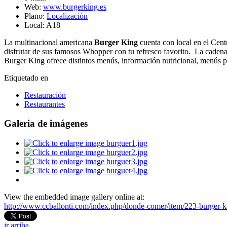
Web:
www.burgerking.es
Plano:
Localización
Local:
A18
La multinacional americana
Burger King
cuenta con local en el Cent
disfrutar de sus famosos Whopper con tu refresco favorito. La cadena
Burger King ofrece distintos menús, información nutricional, menús p
Etiquetado en
Restauración
Restaurantes
Galeria de imágenes
View the embedded image gallery online at:
http://www.ccballonti.com/index.php/donde-comer/item/223-burger-k
ir arriba