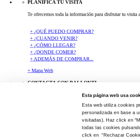
PLANIFICA TU VISITA
Te ofrecemos toda la información para disfrutar tu visita 
+ ¿QUÉ PUEDO COMPRAR?
+ ¿CUANDO VENIR?
+ ¿CÓMO LLEGAR?
+ ¿DONDE COMER?
+ ADEMÁS DE COMPRAR...
+ Mapa Web
CONTACTA CON BALLONTI
Esta página web usa cook
Esta web utiliza cookies p
Avenida Ballonti, 1 48920 Portugalete (Bizkaia)
personalizada en base a un
visitadas). Haz click en “
+ Tlf: (+34) 944 915 246
todas las cookies pulsand
+ Fax: (+34) 944 926 822
+ mail:
spain.ballonti@cbre.com
click en “Rechazar Cookies