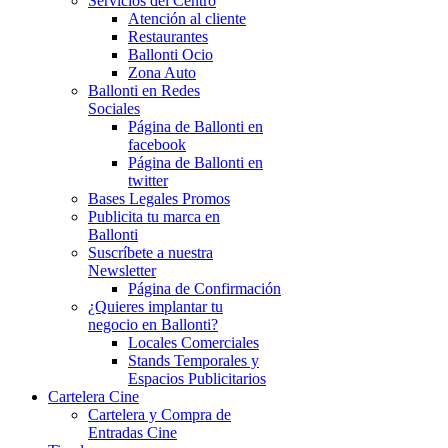
Servicios del Centro
Atención al cliente
Restaurantes
Ballonti Ocio
Zona Auto
Ballonti en Redes
Sociales
Página de Ballonti en
facebook
Página de Ballonti en
twitter
Bases Legales Promos
Publicita tu marca en
Ballonti
Suscríbete a nuestra
Newsletter
Página de Confirmación
¿Quieres implantar tu
negocio en Ballonti?
Locales Comerciales
Stands Temporales y
Espacios Publicitarios
Cartelera Cine
Cartelera y Compra de
Entradas Cine