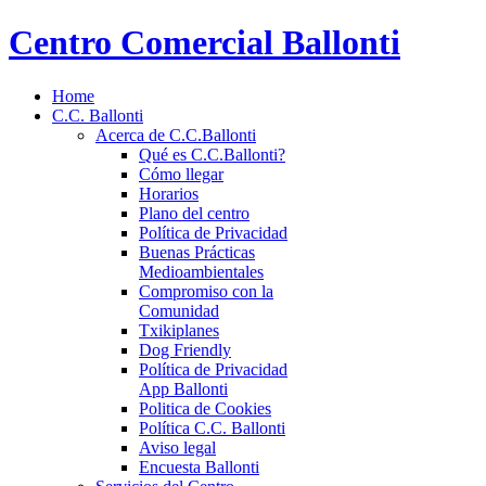
Centro Comercial Ballonti
Home
C.C. Ballonti
Acerca de C.C.Ballonti
Qué es C.C.Ballonti?
Cómo llegar
Horarios
Plano del centro
Política de Privacidad
Buenas Prácticas
Medioambientales
Compromiso con la
Comunidad
Txikiplanes
Dog Friendly
Política de Privacidad
App Ballonti
Politica de Cookies
Política C.C. Ballonti
Aviso legal
Encuesta Ballonti