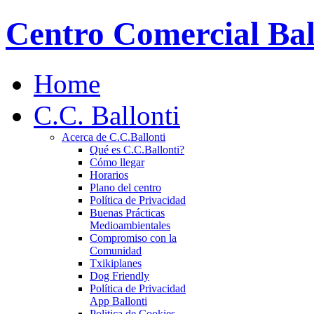
Centro Comercial Bal
Home
C.C. Ballonti
Acerca de C.C.Ballonti
Qué es C.C.Ballonti?
Cómo llegar
Horarios
Plano del centro
Política de Privacidad
Buenas Prácticas
Medioambientales
Compromiso con la
Comunidad
Txikiplanes
Dog Friendly
Política de Privacidad
App Ballonti
Politica de Cookies