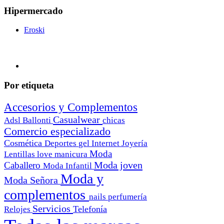
Hipermercado
Eroski
Por etiqueta
Accesorios y Complementos
Casualwear
Adsl
Ballonti
chicas
Comercio especializado
Cosmética
Deportes
gel
Internet
Joyería
Moda
Lentillas
love
manicura
Moda joven
Caballero
Moda Infantil
Moda y
Moda Señora
complementos
nails
perfumería
Servicios
Telefonía
Relojes