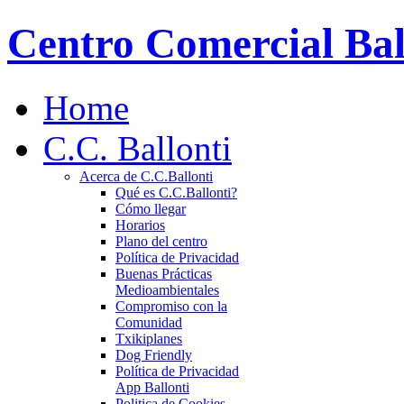
Centro Comercial Bal
Home
C.C. Ballonti
Acerca de C.C.Ballonti
Qué es C.C.Ballonti?
Cómo llegar
Horarios
Plano del centro
Política de Privacidad
Buenas Prácticas
Medioambientales
Compromiso con la
Comunidad
Txikiplanes
Dog Friendly
Política de Privacidad
App Ballonti
Politica de Cookies