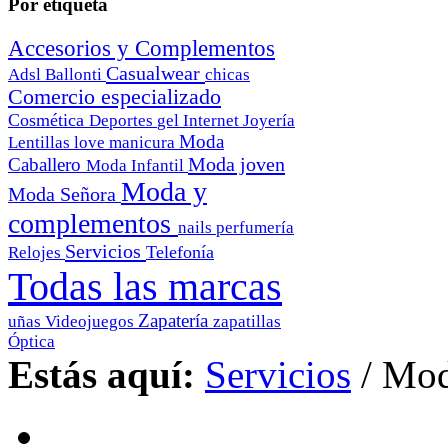
Por etiqueta
Accesorios y Complementos
Casualwear
Adsl
Ballonti
chicas
Comercio especializado
Cosmética
Deportes
gel
Internet
Joyería
Moda
Lentillas
love
manicura
Moda joven
Caballero
Moda Infantil
Moda y
Moda Señora
complementos
nails
perfumería
Servicios
Telefonía
Relojes
Todas las marcas
Zapatería
uñas
Videojuegos
zapatillas
Óptica
Estás aquí:
Servicios
/
Mod