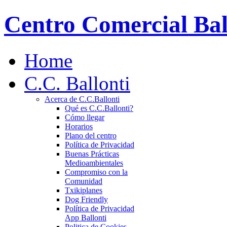
Centro Comercial Bal
Home
C.C. Ballonti
Acerca de C.C.Ballonti
Qué es C.C.Ballonti?
Cómo llegar
Horarios
Plano del centro
Política de Privacidad
Buenas Prácticas
Medioambientales
Compromiso con la
Comunidad
Txikiplanes
Dog Friendly
Política de Privacidad
App Ballonti
Politica de Cookies