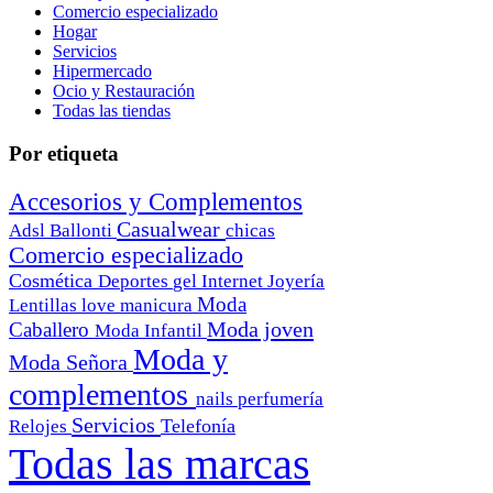
Comercio especializado
Hogar
Servicios
Hipermercado
Ocio y Restauración
Todas las tiendas
Por etiqueta
Accesorios y Complementos
Casualwear
Adsl
Ballonti
chicas
Comercio especializado
Cosmética
Deportes
gel
Internet
Joyería
Moda
Lentillas
love
manicura
Moda joven
Caballero
Moda Infantil
Moda y
Moda Señora
complementos
nails
perfumería
Servicios
Telefonía
Relojes
Todas las marcas