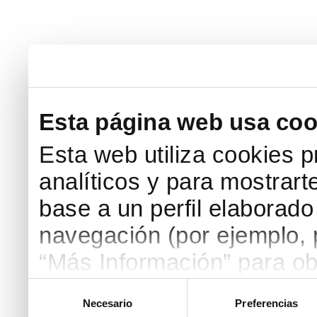
Esta página web usa coo
Esta web utiliza cookies p
analíticos y para mostrart
base a un perfil elaborado 
navegación (por ejemplo, p
“Más Información” para ob
detallada. Puedes aceptar
Selección
Necesario
Preferencias
de
botón “Aceptar Cookies”, 