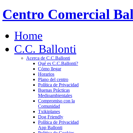
Centro Comercial Bal
Home
C.C. Ballonti
Acerca de C.C.Ballonti
Qué es C.C.Ballonti?
Cómo llegar
Horarios
Plano del centro
Política de Privacidad
Buenas Prácticas
Medioambientales
Compromiso con la
Comunidad
Txikiplanes
Dog Friendly
Política de Privacidad
App Ballonti
Politica de Cookies