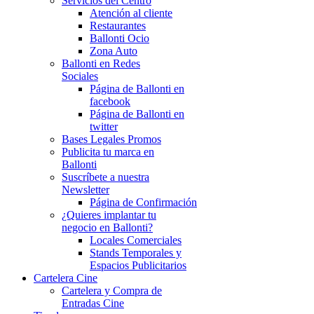
Servicios del Centro
Atención al cliente
Restaurantes
Ballonti Ocio
Zona Auto
Ballonti en Redes
Sociales
Página de Ballonti en
facebook
Página de Ballonti en
twitter
Bases Legales Promos
Publicita tu marca en
Ballonti
Suscríbete a nuestra
Newsletter
Página de Confirmación
¿Quieres implantar tu
negocio en Ballonti?
Locales Comerciales
Stands Temporales y
Espacios Publicitarios
Cartelera Cine
Cartelera y Compra de
Entradas Cine