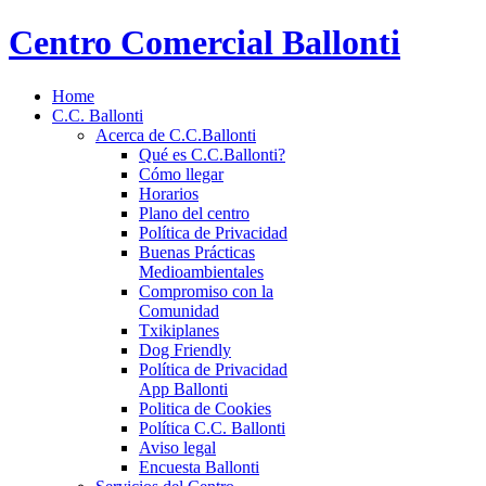
Centro Comercial Ballonti
Home
C.C. Ballonti
Acerca de C.C.Ballonti
Qué es C.C.Ballonti?
Cómo llegar
Horarios
Plano del centro
Política de Privacidad
Buenas Prácticas
Medioambientales
Compromiso con la
Comunidad
Txikiplanes
Dog Friendly
Política de Privacidad
App Ballonti
Politica de Cookies
Política C.C. Ballonti
Aviso legal
Encuesta Ballonti