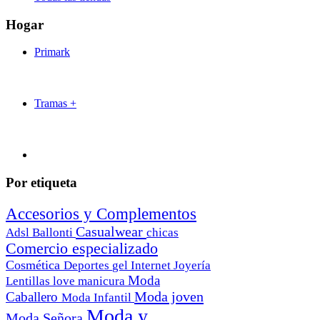
Hogar
Primark
Tramas +
Por etiqueta
Accesorios y Complementos
Casualwear
Adsl
Ballonti
chicas
Comercio especializado
Cosmética
Deportes
gel
Internet
Joyería
Moda
Lentillas
love
manicura
Moda joven
Caballero
Moda Infantil
Moda y
Moda Señora