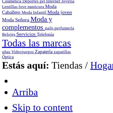
Cosmética
Deportes
gel
Internet
Joyería
Moda
Lentillas
love
manicura
Moda joven
Caballero
Moda Infantil
Moda y
Moda Señora
complementos
nails
perfumería
Servicios
Telefonía
Relojes
Todas las marcas
Zapatería
uñas
Videojuegos
zapatillas
Óptica
Estás aquí:
Tiendas
/
Hoga
Arriba
Skip to content