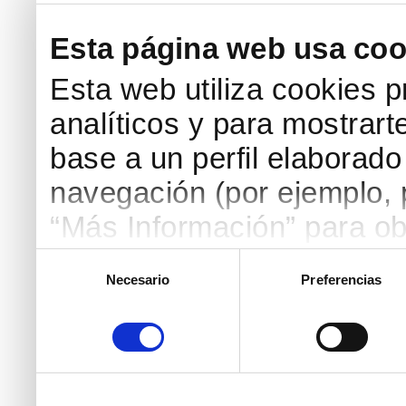
Esta página web usa coo
Esta web utiliza cookies p
analíticos y para mostrart
base a un perfil elaborado 
navegación (por ejemplo, p
“Más Información” para ob
detallada. Puedes aceptar
Selección
Necesario
Preferencias
de
botón “Aceptar Cookies”, 
consentimiento
necesarias haciendo clic
marcar las casillas de la
pulsar el botón "Aceptar 