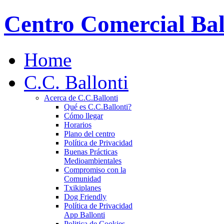
Centro Comercial Bal
Home
C.C. Ballonti
Acerca de C.C.Ballonti
Qué es C.C.Ballonti?
Cómo llegar
Horarios
Plano del centro
Política de Privacidad
Buenas Prácticas
Medioambientales
Compromiso con la
Comunidad
Txikiplanes
Dog Friendly
Política de Privacidad
App Ballonti
Politica de Cookies