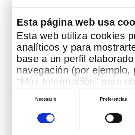
Esta página web usa coo
Esta web utiliza cookies p
analíticos y para mostrart
base a un perfil elaborado 
navegación (por ejemplo, p
“Más Información” para ob
detallada. Puedes aceptar
Selección
Necesario
Preferencias
de
botón “Aceptar Cookies”, 
consentimiento
necesarias haciendo clic
marcar las casillas de la