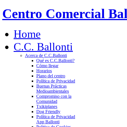
Centro Comercial Bal
Home
C.C. Ballonti
Acerca de C.C.Ballonti
Qué es C.C.Ballonti?
Cómo llegar
Horarios
Plano del centro
Política de Privacidad
Buenas Prácticas
Medioambientales
Compromiso con la
Comunidad
Txikiplanes
Dog Friendly
Política de Privacidad
App Ballonti
Politica de Cookies