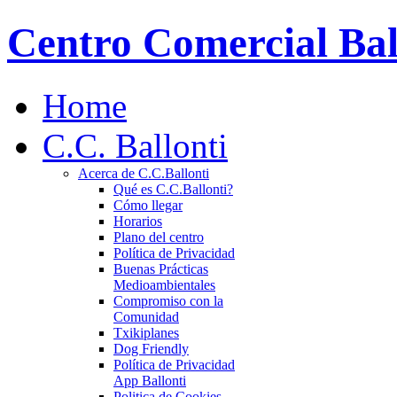
Centro Comercial Bal
Home
C.C. Ballonti
Acerca de C.C.Ballonti
Qué es C.C.Ballonti?
Cómo llegar
Horarios
Plano del centro
Política de Privacidad
Buenas Prácticas
Medioambientales
Compromiso con la
Comunidad
Txikiplanes
Dog Friendly
Política de Privacidad
App Ballonti
Politica de Cookies