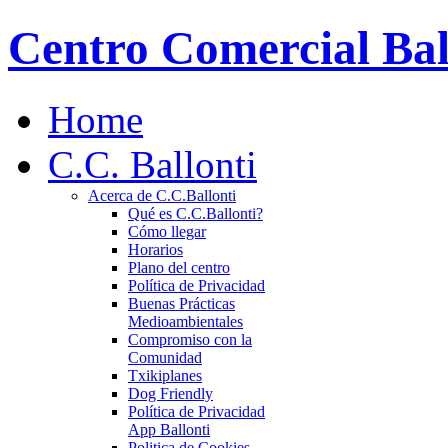
Centro Comercial Bal
Home
C.C. Ballonti
Acerca de C.C.Ballonti
Qué es C.C.Ballonti?
Cómo llegar
Horarios
Plano del centro
Política de Privacidad
Buenas Prácticas
Medioambientales
Compromiso con la
Comunidad
Txikiplanes
Dog Friendly
Política de Privacidad
App Ballonti
Politica de Cookies