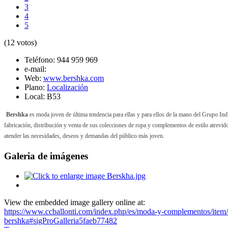
3
4
5
(12 votos)
Teléfono:
944 959 969
e-mail:
Web:
www.bershka.com
Plano:
Localización
Local:
B53
Bershka
es moda joven de última tendencia para ellas y para ellos de la mano del Grupo Ind
fabricación, distribución y venta de sus colecciones de ropa y complementos de estilo atrevido
atender las necesidades, deseos y demandas del público más joven.
Galeria de imágenes
View the embedded image gallery online at:
https://www.ccballonti.com/index.php/es/moda-y-complementos/item
bershka#sigProGalleria5faeb77482