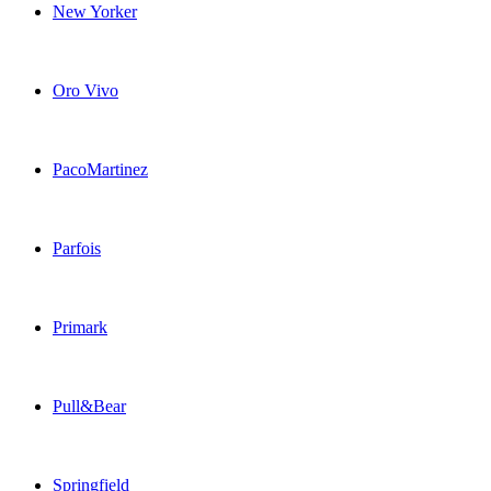
New Yorker
Oro Vivo
PacoMartinez
Parfois
Primark
Pull&Bear
Springfield