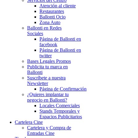
Servicios del Centro
Atención al cliente
Restaurantes
Ballonti Ocio
Zona Auto
Ballonti en Redes
Sociales
Página de Ballonti en
facebook
Página de Ballonti en
twitter
Bases Legales Promos
Publicita tu marca en
Ballonti
Suscríbete a nuestra
Newsletter
Página de Confirmación
¿Quieres implantar tu
negocio en Ballonti?
Locales Comerciales
Stands Temporales y
Espacios Publicitarios
Cartelera Cine
Cartelera y Compra de
Entradas Cine