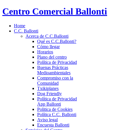
Centro Comercial Ballonti
Home
C.C. Ballonti
Acerca de C.C.Ballonti
Qué es C.C.Ballonti?
Cómo llegar
Horarios
Plano del centro
Política de Privacidad
Buenas Prácticas
Medioambientales
Compromiso con la
Comunidad
Txikiplanes
Dog Friendly
Política de Privacidad
App Ballonti
Politica de Cookies
Política C.C. Ballonti
Aviso legal
Encuesta Ballonti