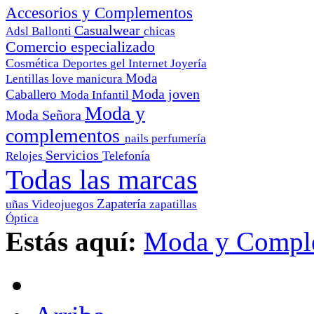
Accesorios y Complementos
Casualwear
Adsl
Ballonti
chicas
Comercio especializado
Cosmética
Deportes
gel
Internet
Joyería
Moda
Lentillas
love
manicura
Moda joven
Caballero
Moda Infantil
Moda y
Moda Señora
complementos
nails
perfumería
Servicios
Telefonía
Relojes
Todas las marcas
Zapatería
uñas
Videojuegos
zapatillas
Óptica
Estás aquí:
Moda y Compl