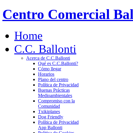
Centro Comercial Bal
Home
C.C. Ballonti
Acerca de C.C.Ballonti
Qué es C.C.Ballonti?
Cómo llegar
Horarios
Plano del centro
Política de Privacidad
Buenas Prácticas
Medioambientales
Compromiso con la
Comunidad
Txikiplanes
Dog Friendly
Política de Privacidad
App Ballonti
Politica de Cookies