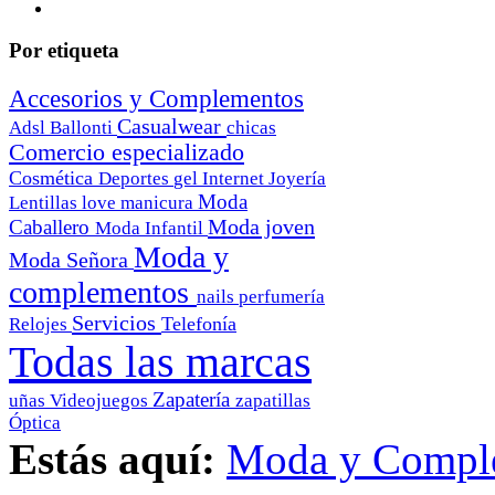
Por etiqueta
Accesorios y Complementos
Casualwear
Adsl
Ballonti
chicas
Comercio especializado
Cosmética
Deportes
gel
Internet
Joyería
Moda
Lentillas
love
manicura
Moda joven
Caballero
Moda Infantil
Moda y
Moda Señora
complementos
nails
perfumería
Servicios
Telefonía
Relojes
Todas las marcas
Zapatería
uñas
Videojuegos
zapatillas
Óptica
Estás aquí:
Moda y Compl