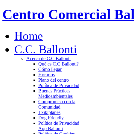
Centro Comercial Bal
Home
C.C. Ballonti
Acerca de C.C.Ballonti
Qué es C.C.Ballonti?
Cómo llegar
Horarios
Plano del centro
Política de Privacidad
Buenas Prácticas
Medioambientales
Compromiso con la
Comunidad
Txikiplanes
Dog Friendly
Política de Privacidad
App Ballonti
Politica de Cookies