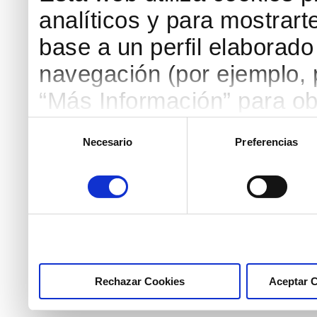
analíticos y para mostrart
base a un perfil elaborado 
navegación (por ejemplo, p
“Más Información” para ob
detallada. Puedes aceptar
Selección
Necesario
Preferencias
de
botón “Aceptar Cookies”, 
consentimiento
necesarias haciendo clic
marcar las casillas de la
pulsar el botón "Aceptar 
Rechazar Cookies
Aceptar 