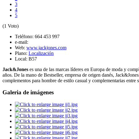
3
4
5
(1 Voto)
Teléfono:
664 453 997
e-mail:
Web:
www.jackjones.com
Plano:
Localización
Local:
B57
Jack&Jones
es una de las marcas líderes en Europa de moda y comp
años. De la mano de Bestseller, empresa de origen danés, Jack&Jones 
complementos para hombre de estilo casual y complementarias entre s
Galeria de imágenes