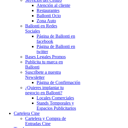
Servicios del Centro
Atención al cliente
Restaurantes
Ballonti Ocio
Zona Auto
Ballonti en Redes
Sociales
Página de Ballonti en
facebook
Página de Ballonti en
twitter
Bases Legales Promos
Publicita tu marca en
Ballonti
Suscríbete a nuestra
Newsletter
Página de Confirmación
¿Quieres implantar tu
negocio en Ballonti?
Locales Comerciales
Stands Temporales y
Espacios Publicitarios
Cartelera Cine
Cartelera y Compra de
Entradas Cine