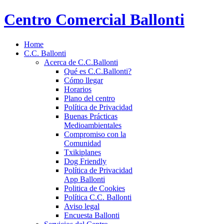
Centro Comercial Ballonti
Home
C.C. Ballonti
Acerca de C.C.Ballonti
Qué es C.C.Ballonti?
Cómo llegar
Horarios
Plano del centro
Política de Privacidad
Buenas Prácticas
Medioambientales
Compromiso con la
Comunidad
Txikiplanes
Dog Friendly
Política de Privacidad
App Ballonti
Politica de Cookies
Política C.C. Ballonti
Aviso legal
Encuesta Ballonti