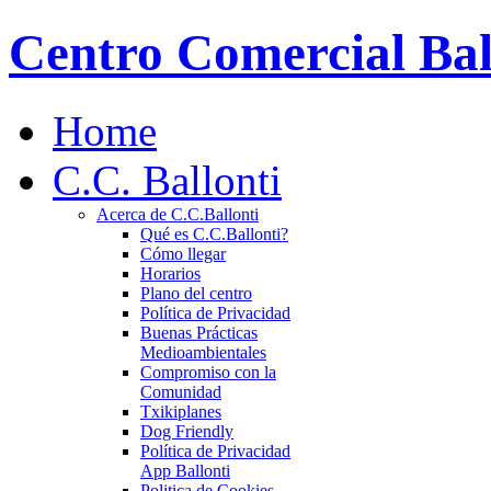
Centro Comercial Bal
Home
C.C. Ballonti
Acerca de C.C.Ballonti
Qué es C.C.Ballonti?
Cómo llegar
Horarios
Plano del centro
Política de Privacidad
Buenas Prácticas
Medioambientales
Compromiso con la
Comunidad
Txikiplanes
Dog Friendly
Política de Privacidad
App Ballonti
Politica de Cookies