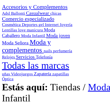
Accesorios y Complementos
Casualwear
Adsl
Ballonti
chicas
Comercio especializado
Cosmética
Deportes
gel
Internet
Joyería
Moda
Lentillas
love
manicura
Moda joven
Caballero
Moda Infantil
Moda y
Moda Señora
complementos
nails
perfumería
Servicios
Telefonía
Relojes
Todas las marcas
Zapatería
uñas
Videojuegos
zapatillas
Óptica
Estás aquí:
Tiendas
/
Moda
Infantil