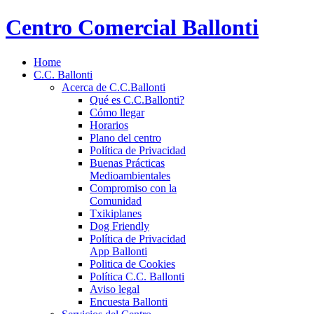
Centro Comercial Ballonti
Home
C.C. Ballonti
Acerca de C.C.Ballonti
Qué es C.C.Ballonti?
Cómo llegar
Horarios
Plano del centro
Política de Privacidad
Buenas Prácticas
Medioambientales
Compromiso con la
Comunidad
Txikiplanes
Dog Friendly
Política de Privacidad
App Ballonti
Politica de Cookies
Política C.C. Ballonti
Aviso legal
Encuesta Ballonti