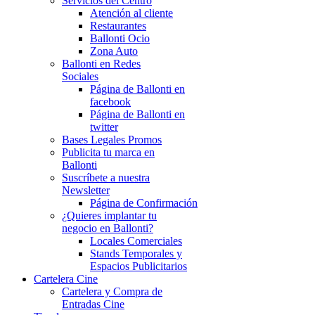
Servicios del Centro
Atención al cliente
Restaurantes
Ballonti Ocio
Zona Auto
Ballonti en Redes
Sociales
Página de Ballonti en
facebook
Página de Ballonti en
twitter
Bases Legales Promos
Publicita tu marca en
Ballonti
Suscríbete a nuestra
Newsletter
Página de Confirmación
¿Quieres implantar tu
negocio en Ballonti?
Locales Comerciales
Stands Temporales y
Espacios Publicitarios
Cartelera Cine
Cartelera y Compra de
Entradas Cine