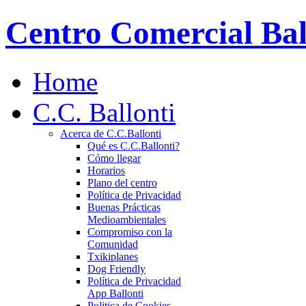
Centro Comercial Bal
Home
C.C. Ballonti
Acerca de C.C.Ballonti
Qué es C.C.Ballonti?
Cómo llegar
Horarios
Plano del centro
Política de Privacidad
Buenas Prácticas
Medioambientales
Compromiso con la
Comunidad
Txikiplanes
Dog Friendly
Política de Privacidad
App Ballonti
Politica de Cookies