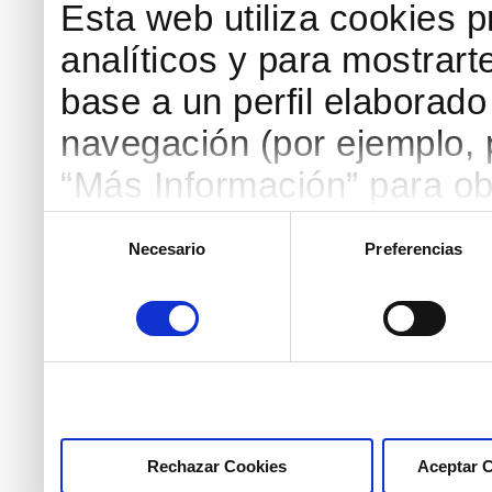
Esta web utiliza cookies p
analíticos y para mostrart
base a un perfil elaborado 
navegación (por ejemplo, p
“Más Información” para ob
detallada. Puedes aceptar
Selección
Necesario
Preferencias
de
botón “Aceptar Cookies”, 
consentimiento
necesarias haciendo clic
marcar las casillas de la
pulsar el botón "Aceptar 
Rechazar Cookies
Aceptar 