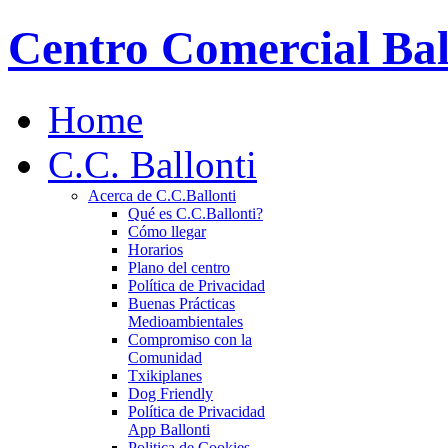
Centro Comercial Bal
Home
C.C. Ballonti
Acerca de C.C.Ballonti
Qué es C.C.Ballonti?
Cómo llegar
Horarios
Plano del centro
Política de Privacidad
Buenas Prácticas
Medioambientales
Compromiso con la
Comunidad
Txikiplanes
Dog Friendly
Política de Privacidad
App Ballonti
Politica de Cookies