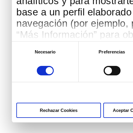
analíticos y para mostrart
base a un perfil elaborado 
navegación (por ejemplo, p
“Más Información” para ob
detallada. Puedes aceptar
Selección
Necesario
Preferencias
de
botón “Aceptar Cookies”, 
consentimiento
necesarias haciendo clic
marcar las casillas de la
pulsar el botón "Aceptar 
Rechazar Cookies
Aceptar 