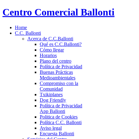
Centro Comercial Ballonti
Home
C.C. Ballonti
Acerca de C.C.Ballonti
Qué es C.C.Ballonti?
Cómo llegar
Horarios
Plano del centro
Política de Privacidad
Buenas Prácticas
Medioambientales
Compromiso con la
Comunidad
Txikiplanes
Dog Friendly
Política de Privacidad
App Ballonti
Politica de Cookies
Política C.C. Ballonti
Aviso legal
Encuesta Ballonti