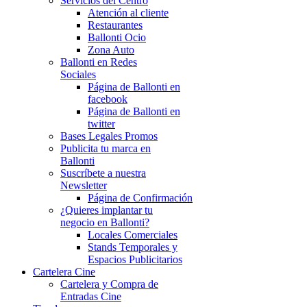
Servicios del Centro
Atención al cliente
Restaurantes
Ballonti Ocio
Zona Auto
Ballonti en Redes
Sociales
Página de Ballonti en
facebook
Página de Ballonti en
twitter
Bases Legales Promos
Publicita tu marca en
Ballonti
Suscríbete a nuestra
Newsletter
Página de Confirmación
¿Quieres implantar tu
negocio en Ballonti?
Locales Comerciales
Stands Temporales y
Espacios Publicitarios
Cartelera Cine
Cartelera y Compra de
Entradas Cine