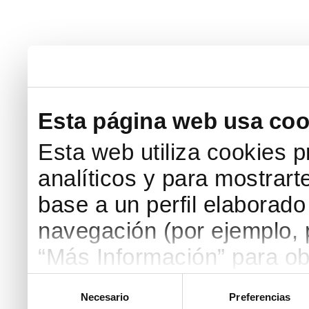
Esta página web usa coo
Esta web utiliza cookies p
analíticos y para mostrart
base a un perfil elaborado 
navegación (por ejemplo, p
“Más Información” para ob
detallada. Puedes aceptar
Selección
Necesario
Preferencias
de