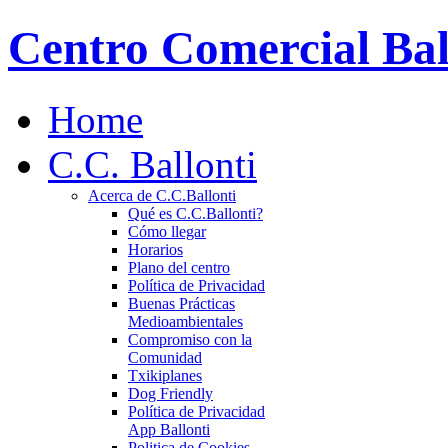
Centro Comercial Bal
Home
C.C. Ballonti
Acerca de C.C.Ballonti
Qué es C.C.Ballonti?
Cómo llegar
Horarios
Plano del centro
Política de Privacidad
Buenas Prácticas
Medioambientales
Compromiso con la
Comunidad
Txikiplanes
Dog Friendly
Política de Privacidad
App Ballonti
Politica de Cookies