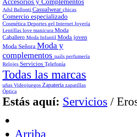
Accesorios y Complementos
Casualwear
Adsl
Ballonti
chicas
Comercio especializado
Cosmética
Deportes
gel
Internet
Joyería
Moda
Lentillas
love
manicura
Moda joven
Caballero
Moda Infantil
Moda y
Moda Señora
complementos
nails
perfumería
Servicios
Telefonía
Relojes
Todas las marcas
Zapatería
uñas
Videojuegos
zapatillas
Óptica
Estás aquí:
Servicios
/
Ero
Arriba