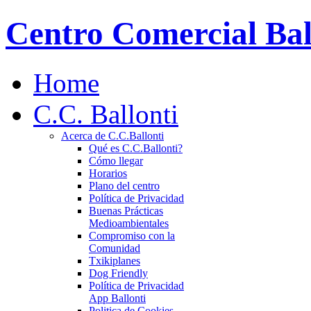
Centro Comercial Bal
Home
C.C. Ballonti
Acerca de C.C.Ballonti
Qué es C.C.Ballonti?
Cómo llegar
Horarios
Plano del centro
Política de Privacidad
Buenas Prácticas
Medioambientales
Compromiso con la
Comunidad
Txikiplanes
Dog Friendly
Política de Privacidad
App Ballonti
Politica de Cookies