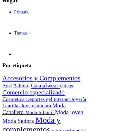
Hogar
Primark
Tramas +
Por etiqueta
Accesorios y Complementos
Casualwear
Adsl
Ballonti
chicas
Comercio especializado
Cosmética
Deportes
gel
Internet
Joyería
Moda
Lentillas
love
manicura
Moda joven
Caballero
Moda Infantil
Moda y
Moda Señora
complementos
nails
perfumería