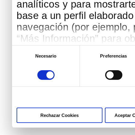
analíticos y para mostrart
base a un perfil elaborado 
navegación (por ejemplo, p
“Más Información” para ob
detallada. Puedes aceptar
Selección
Necesario
Preferencias
de
botón “Aceptar Cookies”, 
consentimiento
necesarias haciendo clic
marcar las casillas de la
pulsar el botón "Aceptar 
Rechazar Cookies
Aceptar 