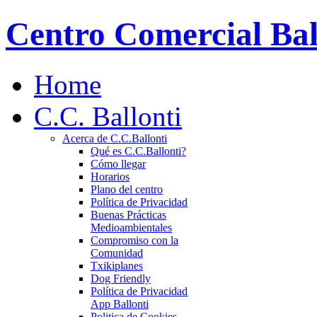
Centro Comercial Bal
Home
C.C. Ballonti
Acerca de C.C.Ballonti
Qué es C.C.Ballonti?
Cómo llegar
Horarios
Plano del centro
Política de Privacidad
Buenas Prácticas
Medioambientales
Compromiso con la
Comunidad
Txikiplanes
Dog Friendly
Política de Privacidad
App Ballonti
Politica de Cookies