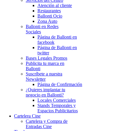
Servicios del Centro
Atención al cliente
Restaurantes
Ballonti Ocio
Zona Auto
Ballonti en Redes
Sociales
Página de Ballonti en
facebook
Página de Ballonti en
twitter
Bases Legales Promos
Publicita tu marca en
Ballonti
Suscríbete a nuestra
Newsletter
Página de Confirmación
¿Quieres implantar tu
negocio en Ballonti?
Locales Comerciales
Stands Temporales y
Espacios Publicitarios
Cartelera Cine
Cartelera y Compra de
Entradas Cine