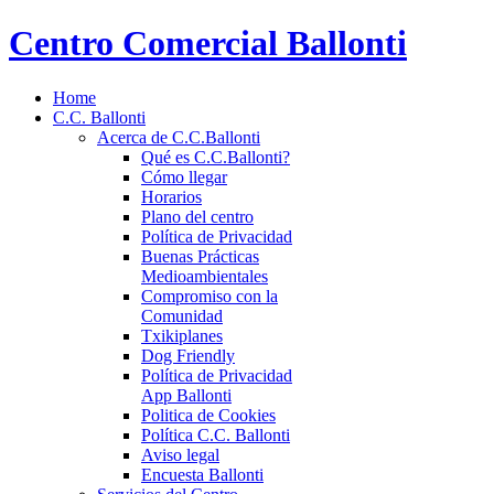
Centro Comercial Ballonti
Home
C.C. Ballonti
Acerca de C.C.Ballonti
Qué es C.C.Ballonti?
Cómo llegar
Horarios
Plano del centro
Política de Privacidad
Buenas Prácticas
Medioambientales
Compromiso con la
Comunidad
Txikiplanes
Dog Friendly
Política de Privacidad
App Ballonti
Politica de Cookies
Política C.C. Ballonti
Aviso legal
Encuesta Ballonti