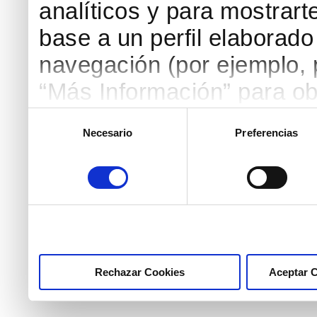
analíticos y para mostrart
base a un perfil elaborado 
navegación (por ejemplo, p
“Más Información” para ob
detallada. Puedes aceptar
Selección
Necesario
Preferencias
de
botón “Aceptar Cookies”, 
consentimiento
necesarias haciendo clic
marcar las casillas de la
pulsar el botón "Aceptar 
Rechazar Cookies
Aceptar 