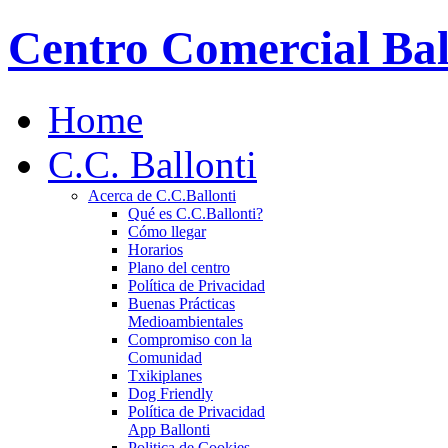
Centro Comercial Bal
Home
C.C. Ballonti
Acerca de C.C.Ballonti
Qué es C.C.Ballonti?
Cómo llegar
Horarios
Plano del centro
Política de Privacidad
Buenas Prácticas
Medioambientales
Compromiso con la
Comunidad
Txikiplanes
Dog Friendly
Política de Privacidad
App Ballonti
Politica de Cookies