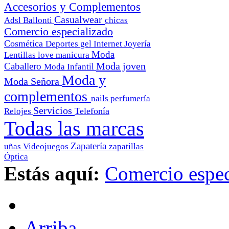
Accesorios y Complementos
Casualwear
Adsl
Ballonti
chicas
Comercio especializado
Cosmética
Deportes
gel
Internet
Joyería
Moda
Lentillas
love
manicura
Moda joven
Caballero
Moda Infantil
Moda y
Moda Señora
complementos
nails
perfumería
Servicios
Telefonía
Relojes
Todas las marcas
Zapatería
uñas
Videojuegos
zapatillas
Óptica
Estás aquí:
Comercio espec
Arriba