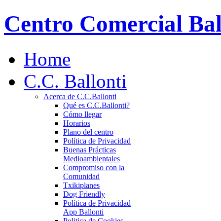
Centro Comercial Bal
Home
C.C. Ballonti
Acerca de C.C.Ballonti
Qué es C.C.Ballonti?
Cómo llegar
Horarios
Plano del centro
Política de Privacidad
Buenas Prácticas
Medioambientales
Compromiso con la
Comunidad
Txikiplanes
Dog Friendly
Política de Privacidad
App Ballonti
Politica de Cookies