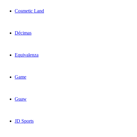
Cosmetic Land
Décimas
Equivalenza
Game
Guaw
JD Sports