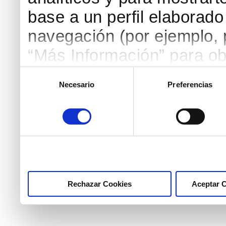
base a un perfil elaborado 
navegación (por ejemplo, p
“Más Información” para ob
detallada. Puedes aceptar
Selección
Necesario
Preferencias
de
botón “Aceptar Cookies”, 
consentimiento
necesarias haciendo clic
marcar las casillas de la
pulsar el botón "Aceptar 
Rechazar Cookies
Aceptar 