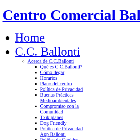
Centro Comercial Bal
Home
C.C. Ballonti
Acerca de C.C.Ballonti
Qué es C.C.Ballonti?
Cómo llegar
Horarios
Plano del centro
Política de Privacidad
Buenas Prácticas
Medioambientales
Compromiso con la
Comunidad
Txikiplanes
Dog Friendly
Política de Privacidad
App Ballonti
Politica de Cookies