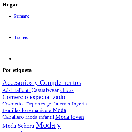
Hogar
Primark
Tramas +
Por etiqueta
Accesorios y Complementos
Casualwear
Adsl
Ballonti
chicas
Comercio especializado
Cosmética
Deportes
gel
Internet
Joyería
Moda
Lentillas
love
manicura
Moda joven
Caballero
Moda Infantil
Moda y
Moda Señora