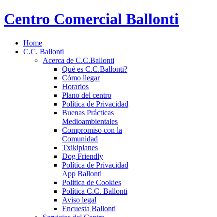
Centro Comercial Ballonti
Home
C.C. Ballonti
Acerca de C.C.Ballonti
Qué es C.C.Ballonti?
Cómo llegar
Horarios
Plano del centro
Política de Privacidad
Buenas Prácticas
Medioambientales
Compromiso con la
Comunidad
Txikiplanes
Dog Friendly
Política de Privacidad
App Ballonti
Politica de Cookies
Política C.C. Ballonti
Aviso legal
Encuesta Ballonti