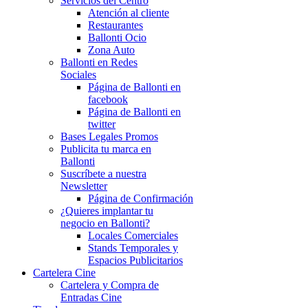
Servicios del Centro
Atención al cliente
Restaurantes
Ballonti Ocio
Zona Auto
Ballonti en Redes
Sociales
Página de Ballonti en
facebook
Página de Ballonti en
twitter
Bases Legales Promos
Publicita tu marca en
Ballonti
Suscríbete a nuestra
Newsletter
Página de Confirmación
¿Quieres implantar tu
negocio en Ballonti?
Locales Comerciales
Stands Temporales y
Espacios Publicitarios
Cartelera Cine
Cartelera y Compra de
Entradas Cine