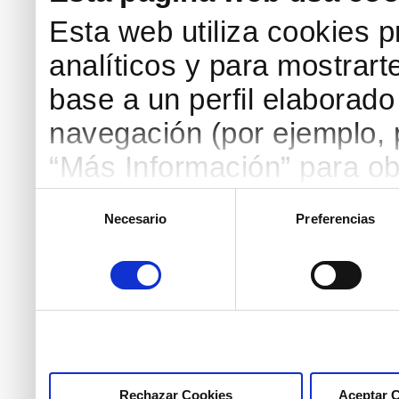
Esta web utiliza cookies p
analíticos y para mostrart
base a un perfil elaborado 
navegación (por ejemplo, p
“Más Información” para ob
detallada. Puedes aceptar
Selección
Necesario
Preferencias
de
botón “Aceptar Cookies”, 
consentimiento
necesarias haciendo clic
marcar las casillas de la
pulsar el botón "Aceptar 
Rechazar Cookies
Aceptar 