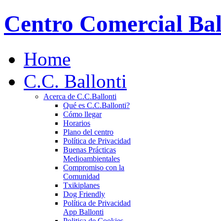
Centro Comercial Bal
Home
C.C. Ballonti
Acerca de C.C.Ballonti
Qué es C.C.Ballonti?
Cómo llegar
Horarios
Plano del centro
Política de Privacidad
Buenas Prácticas
Medioambientales
Compromiso con la
Comunidad
Txikiplanes
Dog Friendly
Política de Privacidad
App Ballonti
Politica de Cookies