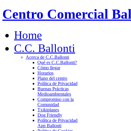
Centro Comercial Bal
Home
C.C. Ballonti
Acerca de C.C.Ballonti
Qué es C.C.Ballonti?
Cómo llegar
Horarios
Plano del centro
Política de Privacidad
Buenas Prácticas
Medioambientales
Compromiso con la
Comunidad
Txikiplanes
Dog Friendly
Política de Privacidad
App Ballonti
Politica de Cookies