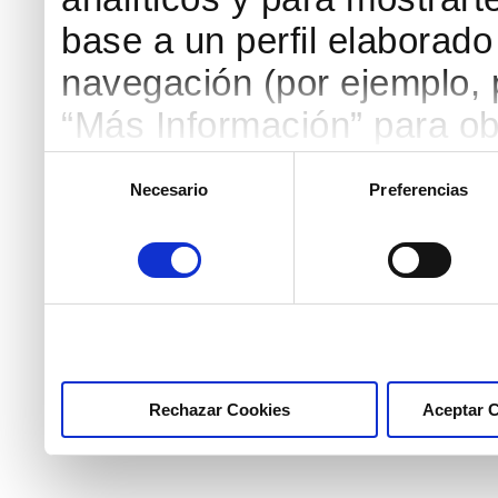
base a un perfil elaborado 
navegación (por ejemplo, p
“Más Información” para ob
detallada. Puedes aceptar
Selección
Necesario
Preferencias
de
botón “Aceptar Cookies”, 
consentimiento
necesarias haciendo clic
marcar las casillas de la
pulsar el botón "Aceptar 
Rechazar Cookies
Aceptar 