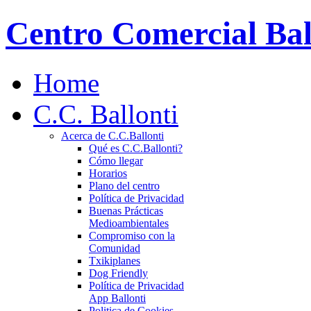
Centro Comercial Bal
Home
C.C. Ballonti
Acerca de C.C.Ballonti
Qué es C.C.Ballonti?
Cómo llegar
Horarios
Plano del centro
Política de Privacidad
Buenas Prácticas
Medioambientales
Compromiso con la
Comunidad
Txikiplanes
Dog Friendly
Política de Privacidad
App Ballonti
Politica de Cookies