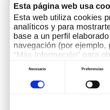
Esta página web usa coo
Esta web utiliza cookies p
analíticos y para mostrart
base a un perfil elaborado 
navegación (por ejemplo, p
“Más Información” para ob
detallada. Puedes aceptar
Selección
Necesario
Preferencias
de
botón “Aceptar Cookies”, 
consentimiento
necesarias haciendo clic
marcar las casillas de la
pulsar el botón "Aceptar 