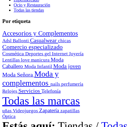
Ocio y Restauración
Todas las tiendas
Por etiqueta
Accesorios y Complementos
Casualwear
Adsl
Ballonti
chicas
Comercio especializado
Cosmética
Deportes
gel
Internet
Joyería
Moda
Lentillas
love
manicura
Moda joven
Caballero
Moda Infantil
Moda y
Moda Señora
complementos
nails
perfumería
Servicios
Telefonía
Relojes
Todas las marcas
Zapatería
uñas
Videojuegos
zapatillas
Óptica
Estás aquí:
Tiendas
/
Todas