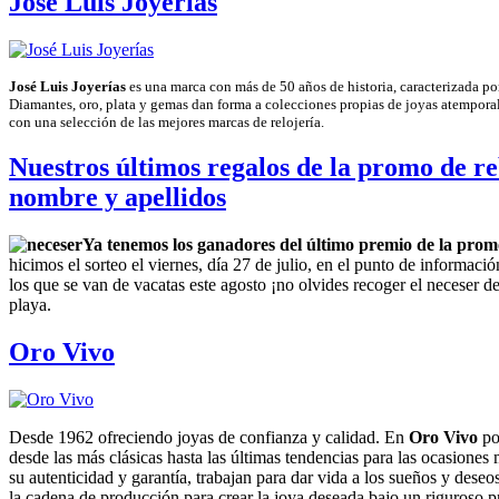
José Luis Joyerías
José Luis Joyerías
es una marca con más de 50 años de historia, caracterizada po
Diamantes, oro, plata y gemas dan forma a colecciones propias de joyas atempora
con una selección de las mejores marcas de relojería.
Nuestros últimos regalos de la promo de re
nombre y apellidos
Ya tenemos los ganadores del último premio de la prom
hicimos el sorteo el viernes, día 27 de julio, en el punto de informaci
los que se van de vacatas este agosto ¡no olvides recoger el neceser de
playa.
Oro Vivo
Desde 1962 ofreciendo joyas de confianza y calidad. En
Oro Vivo
po
desde las más clásicas hasta las últimas tendencias para las ocasiones
su autenticidad y garantía, trabajan para dar vida a los sueños y des
la cadena de producción para crear la joya deseada bajo un riguroso p