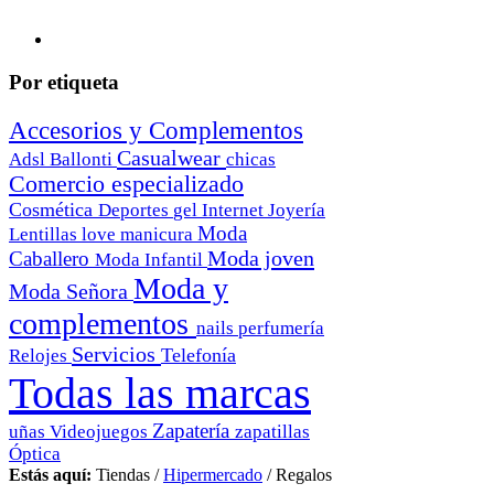
Por etiqueta
Accesorios y Complementos
Casualwear
Adsl
Ballonti
chicas
Comercio especializado
Cosmética
Deportes
gel
Internet
Joyería
Moda
Lentillas
love
manicura
Moda joven
Caballero
Moda Infantil
Moda y
Moda Señora
complementos
nails
perfumería
Servicios
Telefonía
Relojes
Todas las marcas
Zapatería
uñas
Videojuegos
zapatillas
Óptica
Estás aquí:
Tiendas
/
Hipermercado
/
Regalos