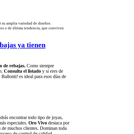
r su amplia variedad de diseños.
les o de última tendencia, que conviven
bajas ya tienen
o de rebajas.
Como siempre
ón.
Consulta el listado
y si eres de
 Ballonti! es ideal para esos días de
drás encontrar todo tipo de joyas,
 más especiales.
Oro Vivo
destaca por
eos de muchos clientes. Dominan toda
roceso de control de calidad.