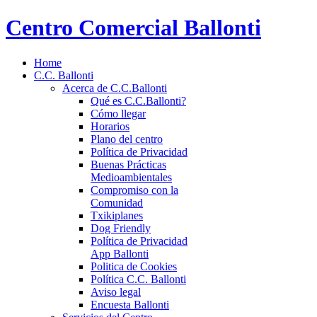
Centro Comercial Ballonti
Home
C.C. Ballonti
Acerca de C.C.Ballonti
Qué es C.C.Ballonti?
Cómo llegar
Horarios
Plano del centro
Política de Privacidad
Buenas Prácticas
Medioambientales
Compromiso con la
Comunidad
Txikiplanes
Dog Friendly
Política de Privacidad
App Ballonti
Politica de Cookies
Política C.C. Ballonti
Aviso legal
Encuesta Ballonti