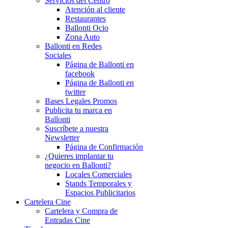
Servicios del Centro
Atención al cliente
Restaurantes
Ballonti Ocio
Zona Auto
Ballonti en Redes
Sociales
Página de Ballonti en
facebook
Página de Ballonti en
twitter
Bases Legales Promos
Publicita tu marca en
Ballonti
Suscríbete a nuestra
Newsletter
Página de Confirmación
¿Quieres implantar tu
negocio en Ballonti?
Locales Comerciales
Stands Temporales y
Espacios Publicitarios
Cartelera Cine
Cartelera y Compra de
Entradas Cine