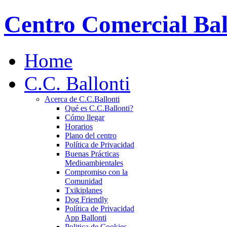
Centro Comercial Bal
Home
C.C. Ballonti
Acerca de C.C.Ballonti
Qué es C.C.Ballonti?
Cómo llegar
Horarios
Plano del centro
Política de Privacidad
Buenas Prácticas
Medioambientales
Compromiso con la
Comunidad
Txikiplanes
Dog Friendly
Política de Privacidad
App Ballonti
Politica de Cookies