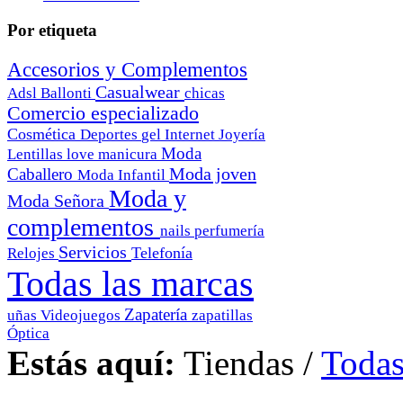
Por etiqueta
Accesorios y Complementos
Casualwear
Adsl
Ballonti
chicas
Comercio especializado
Cosmética
Deportes
gel
Internet
Joyería
Moda
Lentillas
love
manicura
Moda joven
Caballero
Moda Infantil
Moda y
Moda Señora
complementos
nails
perfumería
Servicios
Telefonía
Relojes
Todas las marcas
Zapatería
uñas
Videojuegos
zapatillas
Óptica
Estás aquí:
Tiendas
/
Todas