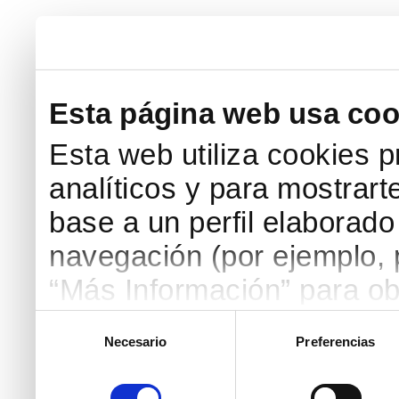
Esta página web usa coo
Esta web utiliza cookies p
analíticos y para mostrart
base a un perfil elaborado 
navegación (por ejemplo, p
“Más Información” para ob
detallada. Puedes aceptar
Selección
Necesario
Preferencias
de
botón “Aceptar Cookies”, 
consentimiento
necesarias haciendo clic