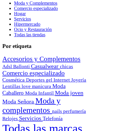
Moda y Complementos
Comercio especializado
Hogar
Servicios
Hipermercado
Ocio y Restauración
Todas las tiendas
Por etiqueta
Accesorios y Complementos
Casualwear
Adsl
Ballonti
chicas
Comercio especializado
Cosmética
Deportes
gel
Internet
Joyería
Moda
Lentillas
love
manicura
Moda joven
Caballero
Moda Infantil
Moda y
Moda Señora
complementos
nails
perfumería
Servicios
Telefonía
Relojes
Todas las marcas