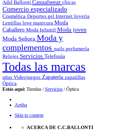
Casualwear
Adsl
Ballonti
chicas
Comercio especializado
Cosmética
Deportes
gel
Internet
Joyería
Moda
Lentillas
love
manicura
Moda joven
Caballero
Moda Infantil
Moda y
Moda Señora
complementos
nails
perfumería
Servicios
Telefonía
Relojes
Todas las marcas
Zapatería
uñas
Videojuegos
zapatillas
Óptica
Estás aquí:
Tiendas
/
Servicios
/
Óptica
Arriba
Skip to content
ACERCA DE C.C.BALLONTI