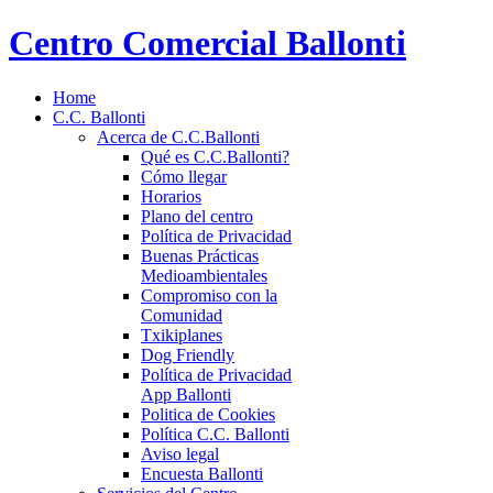
Centro Comercial Ballonti
Home
C.C. Ballonti
Acerca de C.C.Ballonti
Qué es C.C.Ballonti?
Cómo llegar
Horarios
Plano del centro
Política de Privacidad
Buenas Prácticas
Medioambientales
Compromiso con la
Comunidad
Txikiplanes
Dog Friendly
Política de Privacidad
App Ballonti
Politica de Cookies
Política C.C. Ballonti
Aviso legal
Encuesta Ballonti