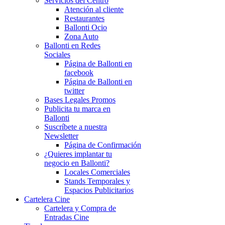
Servicios del Centro
Atención al cliente
Restaurantes
Ballonti Ocio
Zona Auto
Ballonti en Redes
Sociales
Página de Ballonti en
facebook
Página de Ballonti en
twitter
Bases Legales Promos
Publicita tu marca en
Ballonti
Suscríbete a nuestra
Newsletter
Página de Confirmación
¿Quieres implantar tu
negocio en Ballonti?
Locales Comerciales
Stands Temporales y
Espacios Publicitarios
Cartelera Cine
Cartelera y Compra de
Entradas Cine